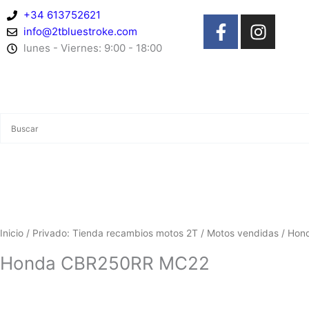
Ir
+34 613752621
F
I
al
info@2tbluestroke.com
a
n
contenido
lunes - Viernes: 9:00 - 18:00
c
s
e
t
b
a
o
g
o
r
k
a
-
m
f
Inicio
/
Privado: Tienda recambios motos 2T
/
Motos vendidas
/ Hon
Honda CBR250RR MC22