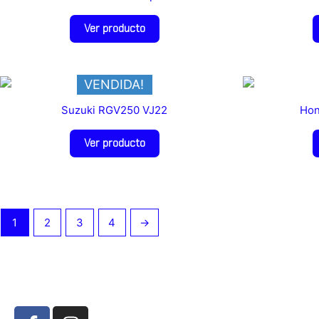
Ver producto
VENDIDA!
Suzuki RGV250 VJ22
Hon
Ver producto
1
2
3
4
→
F
I