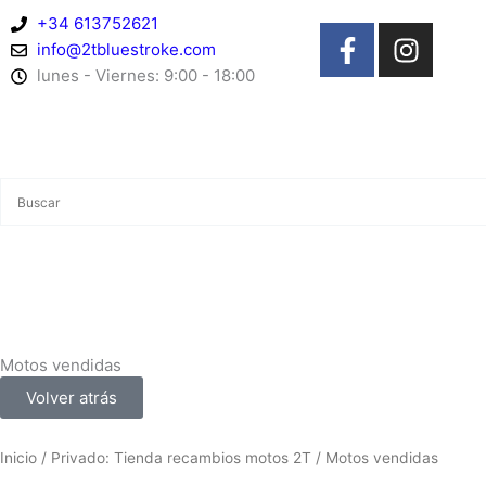
Ir
+34 613752621
F
I
al
info@2tbluestroke.com
a
n
contenido
lunes - Viernes: 9:00 - 18:00
c
s
e
t
b
a
o
g
o
r
k
a
-
m
f
Motos vendidas
Volver atrás
Inicio
/
Privado: Tienda recambios motos 2T
/ Motos vendidas