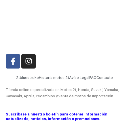
F
I
a
n
c
s
e
t
2tbluestroke
Historia motos 2t
Aviso Legal
FAQ
Contacto
b
a
Tienda online especializada en Motos 2t, Honda, Suzuki, Yamaha,
o
g
Kawasaki, Aprilia, recambios y venta de motos de importación.
o
r
k
a
-
m
Suscríbase a nuestro boletín para obtener información
actualizada, noticias, información o promociones.
f