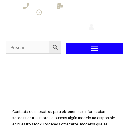
Ir
+34 613752621
info@2tbluestroke.com
al
lunes - Viernes: 9:00 - 18:00
contenido
F
I
a
n
c
s
e
t
b
a
o
g
o
r
k
a
-
m
f
Contacta con nosotros para obtener más información
sobre nuestras motos o buscas algún modelo no disponible
en nuestro stock. Podemos ofrecerte modelos que se