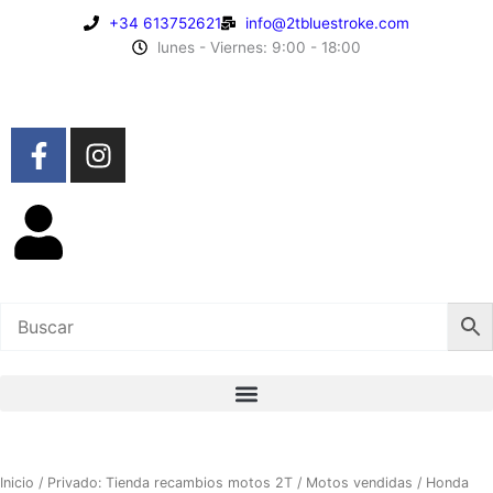
Ir
+34 613752621
info@2tbluestroke.com
al
lunes - Viernes: 9:00 - 18:00
contenido
F
I
a
n
c
s
e
t
b
a
o
g
o
r
k
a
-
m
f
Inicio
/
Privado: Tienda recambios motos 2T
/
Motos vendidas
/ Honda