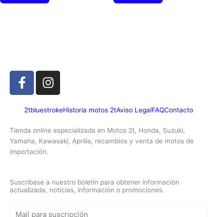
F
I
a
n
c
s
e
t
2tbluestroke
Historia motos 2t
Aviso Legal
FAQ
Contacto
b
a
Tienda online especializada en Motos 2t, Honda, Suzuki,
o
g
Yamaha, Kawasaki, Aprilia, recambios y venta de motos de
o
r
importación.
k
a
-
m
f
Suscríbase a nuestro boletín para obtener información
actualizada, noticias, información o promociones.
Mail