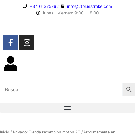
Ir
+34 613752621
info@2tbluestroke.com
al
lunes - Viernes: 9:00 - 18:00
contenido
F
I
a
n
c
s
e
t
b
a
o
g
o
r
k
a
-
m
f
Inicio
/
Privado: Tienda recambios motos 2T
/
Proximamente en