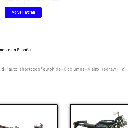
Volver atrás
mente en España
sid="auto_shortcode" autohide=0 columns=4 ajax_redraw=1 a]