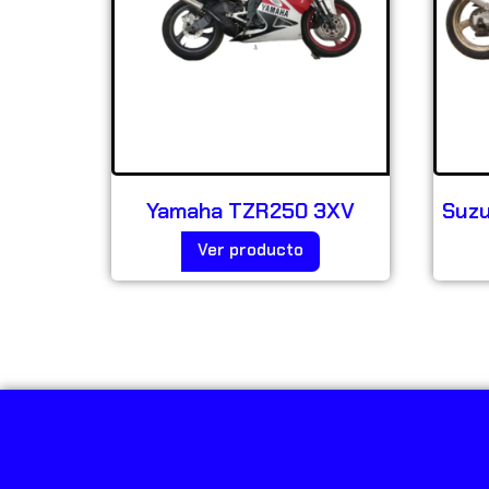
Yamaha TZR250 3XV
Suz
Ver producto