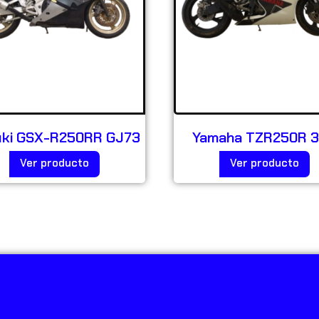
uki GSX-R250RR GJ73
Yamaha TZR250R 
Ver producto
Ver producto