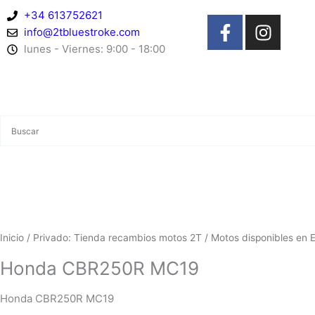
Ir
+34 613752621
F
I
al
info@2tbluestroke.com
a
n
contenido
lunes - Viernes: 9:00 - 18:00
c
s
e
t
b
a
o
g
o
r
k
a
-
m
f
Inicio
/
Privado: Tienda recambios motos 2T
/
Motos disponibles en 
Honda CBR250R MC19
Honda CBR250R MC19