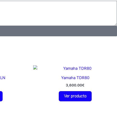
3LN
Yamaha TDR80
3,600.00
€
Ver producto