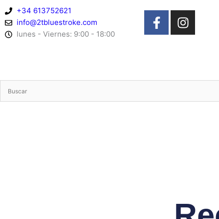
Ir
+34 613752621
F
I
al
info@2tbluestroke.com
a
n
contenido
lunes - Viernes: 9:00 - 18:00
c
s
e
t
b
a
o
g
o
r
k
a
-
m
f
Re